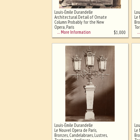
Louis-Émile Durandelle
Lou
Ghost image behind the first for
Architectural Detail of Ornate
Le 
sizing - must be here
Column Probably for the New
Bro
Opera, Paris
Tor
La
… More Information
… 
$
1,000
Louis-Émile Durandelle
Lou
Le Nouvel Opera de Paris,
Le 
Bronzes, Candelabraes, Lustres,
Bro