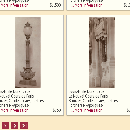
cheres--Appliques--
Torcheres--Appliques--
mpadaires
Lampadaires
More Information
… More Information
$
1,500
$
1,
is-Émile Durandelle
Louis-Émile Durandelle
Nouvel Opera de Paris,
Le Nouvel Opera de Paris,
nzes, Candelabraes, Lustres,
Bronzes, Candelabraes, Lustres,
cheres--Appliques--
Torcheres--Appliques--
mpadaires
Lampadaires
More Information
… More Information
$
750
$
5
I