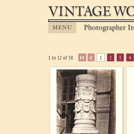
VINTAGE WO
Photographer It
MENU
I
1
2
3
4
1 to 12 of 58