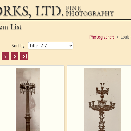
RKS, LTD.
FINE
PHOTOGRAPHY
em List
Photographers
Louis
Sort by
5
I