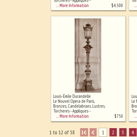
Torcheres--Appliques--
Tor
Lampadaires
La
… More Information
… 
$
4,500
Louis-Émile Durandelle
Lou
Le Nouvel Opera de Paris,
Le 
Bronzes, Candelabraes, Lustres,
Bro
Torcheres--Appliques--
Tor
Lampadaires
La
… More Information
… 
$
750
I
1
2
3
4
1 to 12 of 58