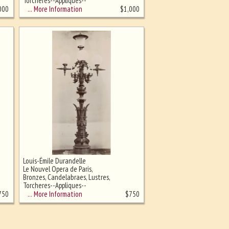
Torcheres--Appliques--
Lampadaires
… More Information
000
$
1,000
Louis-Émile Durandelle
Le Nouvel Opera de Paris,
Bronzes, Candelabraes, Lustres,
Torcheres--Appliques--
Lampadaires
… More Information
750
$
750